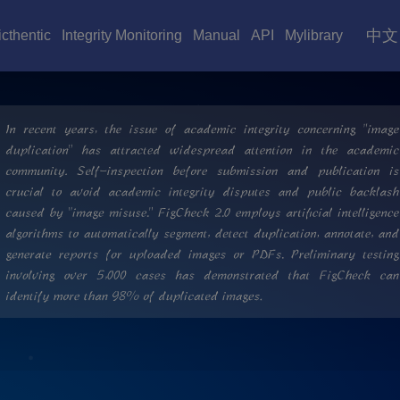
中文
icthentic
Integrity Monitoring
Manual
API
Mylibrary