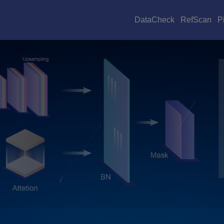
DataCheck
RefScan
P