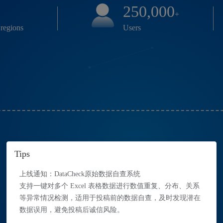
250,000
+
 regions
Users
Tips
上线通知：DataCheck原始数据自查系统
支持一键对多个 Excel 表格数据进行数值重复、分布、关系
等异常情况检测，适用于投稿前的数据自查，及时发现潜在
Drag files here or
to upload
Click
数据误用，避免投稿后诚信风险。